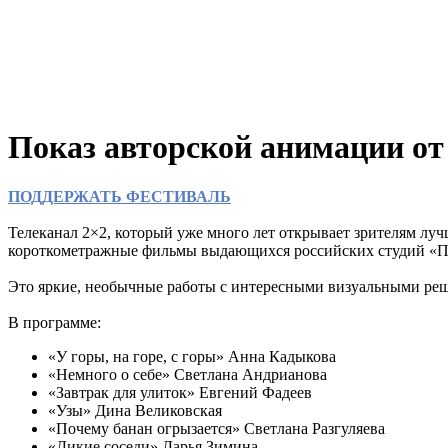
Показ авторской анимации от
ПОДДЕРЖАТЬ ФЕСТИВАЛЬ
Телеканал 2×2, который уже много лет открывает зрителям лу
короткометражные фильмы выдающихся российских студий «
Это яркие, необычные работы с интересными визуальными реше
В программе:
«У горы, на горе, с горы» Анна Кадыкова
«Немного о себе» Светлана Андрианова
«Завтрак для улиток» Евгений Фадеев
«Узы» Дина Великовская
«Почему банан огрызается» Светлана Разгуляева
«Дикие соседи» Дарья Зимина