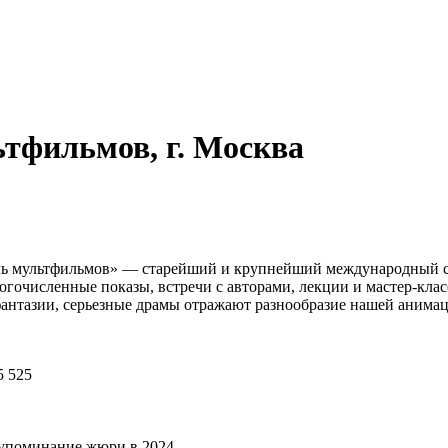
тфильмов, г. Москва
 мультфильмов» — старейший и крупнейший международный см
огочисленные показы, встречи с авторами, лекции и мастер-кла
фантазии, серьезные драмы отражают разнообразие нашей анима
5 525
е упоминание жюри в 2024