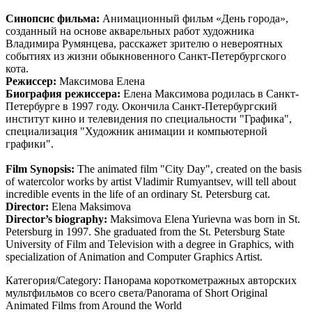
Синопсис фильма:
Анимационный фильм «День города»,
созданный на основе акварельных работ художника
Владимира Румянцева, расскажет зрителю о невероятных
событиях из жизни обыкновенного Санкт-Петербургского
кота.
Режиссер:
Максимова Елена
Биография режиссера:
Елена Максимова родилась в Санкт-
Петербурге в 1997 году. Окончила Санкт-Петербургский
институт кино и телевидения по специальности "Графика",
специализация "Художник анимации и компьютерной
графики".
Film Synopsis:
The animated film "City Day", created on the basis
of watercolor works by artist Vladimir Rumyantsev, will tell about
incredible events in the life of an ordinary St. Petersburg cat.
Director:
Elena Maksimova
Director’s biography:
Maksimova Elena Yurievna was born in St.
Petersburg in 1997. She graduated from the St. Petersburg State
University of Film and Television with a degree in Graphics, with
specialization of Animation and Computer Graphics Artist.
Категория/Category: Панорама короткометражных авторских
мультфильмов со всего света/Panorama of Short Original
Animated Films from Around the World