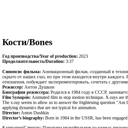
Кости/Bones
Год производства/Year of production:
2023
Продолжительность/Duration:
3:37
Синопсис фильма:
Анимационный фильм, созданный в технике
скрыто от наших глаз, но при этом находится внутри каждого. 
отношения, побуждает экспериментировать, сочетать с другим
Режиссер:
Антон Душкин
Биография режиссера:
Родился в 1984 году в СССР, занимает
Film Synopsis:
Animated film in stop motion technique. X-rays are th
The x-ray seems to allow us to answer the frightening question "Am I 
applying dynamics that are not typical for animation.
Director:
Anton Dushkin
Director’s biography:
Born in 1984 in the USSR, has been engaged in
Категория/Category: Панорама мультфильмов из разных регионов Р