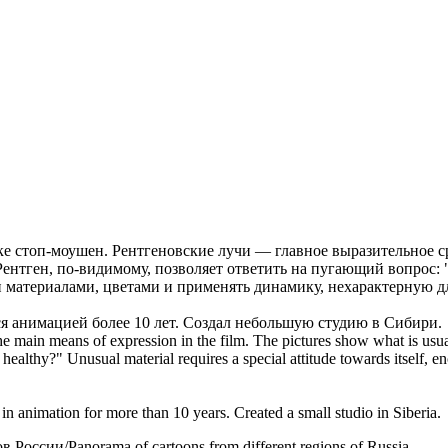
 стоп-моушен. Рентгеновские лучи — главное выразительное ср
Рентген, по-видимому, позволяет ответить на пугающий вопрос: 
и материалами, цветами и применять динамику, нехарактерную д
ся анимацией более 10 лет. Создал небольшую студию в Сибири.
e main means of expression in the film. The pictures show what is usuall
healthy?" Unusual material requires a special attitude towards itself, 
 animation for more than 10 years. Created a small studio in Siberia.
оссии/Panorama of cartoons from different regions of Russia