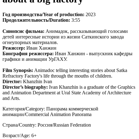
Год производства/Year of production:
2023
Продолжительность/Duration:
3:55
Синопсис фильма:
Анимадок, рассказывающий голосами
детей интересные истории из жизни Саткинского завода
огнеупорных материалов.
Режиссер:
Иван Ханжин
Биография режиссера:
Иван Ханжин - выпускник кафедры
графики и анимации УрГАХУ.
Film Synopsis:
Animadoc telling interesting stories about Satka
Refractory Factory's life through the mouths of children.
Director:
Khanzhin Ivan
Director’s biography:
Ivan Khanzhin is a graduate of the Graphics
and Animation Department at Ural State Academy of Architecture
and Arts.
Категория/Category: Панорама коммерческой
анимации/Commercial Animation Panorama
Страна/Country: Россия/Russian Federation
Возраст/Age: 6+