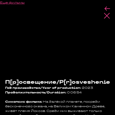
Еще фильмы
П[р]освещение/P[r]osveshenie
Год производства/Year of production:
2023
Продолжительность/Duration:
0:06:54
Синопсис фильма:
На далёкой планете, посреди
бесконечного океана, на Великом Каменном Древе,
живёт племя Йоксов. Среди них выживают только