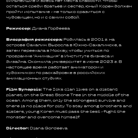
сильнейшие и здесь нет места слабости. Чтобы
остаться среди братьев и сестёр, юный Корен должен
пройти испытание - не только сразиться с
чудовищем, но и с самим собой.
Режиссер:
Диана Гордеева
Биография режиссера:
Родилась в 2001 г. на
острове Сахалин. Выросла в Южно-Сахалинске, а
затем переехала в Москву, чтобы учиться по
программе "Анимация" в Институте бизнеса и
дизайна. Окончила университет в июне 2023 г. В
настоящее время работает аниматором и
художником по раскадровке в российских
анимационных студиях.
Film Synopsis:
The Ioks clan lives on a distant
planet, on the Great Stone Tree in the middle of the
ocean. Among them, only the strongest survive and
there is no place for pity. To stay among brothers and
sisters, young Koren must pass the test - fight the
monster and overcome himself.
Director:
Diana Gordeeva