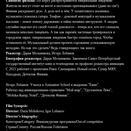
Синопсис фильма:
По Бергу распространяется танцевальная эпидемия!
Жители не могут стоят на месте и постоянно пританцовывают (даже во сне!).
Финник раскрывает дело. А дело вот в чём. У талантливого мальчика-
музыканта сломалась гитара. Тонфин – домовой живущий в музыкальном
магазине – помог юному дарованию и тайно починил инструмент. А заодно
случайно наделил его своей «силой домового» - теперь все, кто его слышали,
начинали невольно танцевать. А так как паренёк частенько тренировался в
городском парке, танцевальная эпидемия быстро охватила город. Чтобы
остановить её, Музыкальный должен пропеть горожанам успокаивающую
мелодию. Но как это сделать? Ведь «танцующих» так много.
Режиссер:
Дарья Мельникова, Игорь Лобанов
Биография режиссера:
Дарья Мельникова. Закончила Санкт-Петербургский
государственный институт кино и телевидения по профилю режиссера анимации.
С 2021 работает с проектами Рики: Смешарики. Новый сезон, Супер МЯУ,
Находкин, Детектив Финник.
Игорь Лобанов. Учился в Animation School и академии "Ёмко".
Работал над анимационными сериалами "Мой мир", "Грузовичок Лёва",
"Mobika &amp; Notel", "Детектив Финник".
Film Synopsis:
Director:
Daria Melnikova, Igor Lobanov
Director’s biography:
Категория/Category: Внеконкурсная программа/Out-of-competition
Страна/Country: Россия/Russian Federation