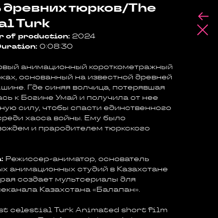
 древних тюрков/The
al Turk
r of production:
2024
uration:
0:08:30
вый анимационный короткометражный
ках, основанный на известной древней
шине. Где синяя волчица, потерявшая
ась к Богине Умай и получила от нее
ную силу, чтобы спасти единственного
реди хаоса войны. Ему было
вождем и прародителем тюркского
:
Режиссер-аниматор, основатель
ых анимационных студий в Казахстане
орая создает мультсериалы для
леканала Казахстана «Балапан».
st celestial Turk Animated short film