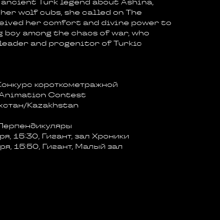
 ancient Turk legend about Ashina,
 her wolf cubs, she called on The
ived her comfort and divine power to
g boy among the chaos of war, who
leader and progenitor of Turkic
Конкурс короткометражной
 Animation Contest
хстан/Kazakhstan
Перпендикуляры
я, 15:30, Гигант, зал Хроники
я, 15:50, Гигант, Малый зал