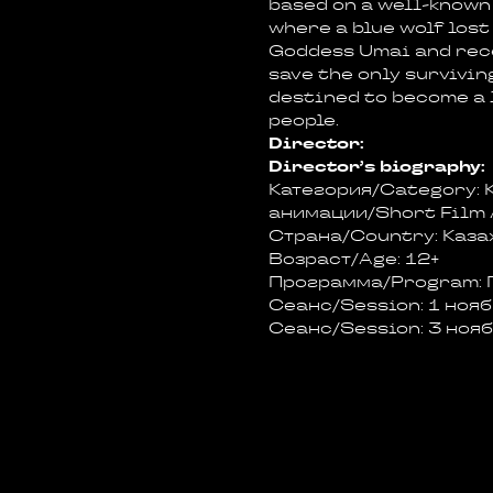
based on a well-known
where a blue wolf lost
Goddess Umai and rece
save the only survivin
destined to become a 
people.
Director:
Director’s biography:
Категория/Category: 
анимации/Short Film
Страна/Country: Каза
Возраст/Age: 12+
Программа/Program: 
Сеанс/Session: 1 ноябр
Сеанс/Session: 3 ноябр