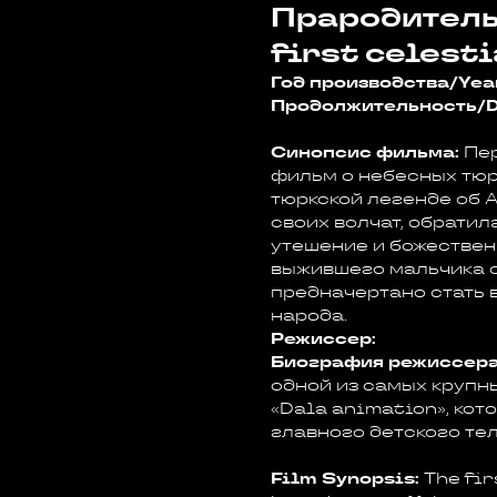
Прародитель
first celesti
Год производства/Yea
Продолжительность/D
Синопсис фильма:
Пер
фильм о небесных тюр
тюркской легенде об А
своих волчат, обратил
утешение и божествен
выжившего мальчика с
предначертано стать 
народа.
Режиссер:
Биография режиссера
одной из самых крупн
«Dala animation», кот
главного детского те
Film Synopsis:
The fir