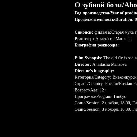
О зубной боли/Abo
Год производства/Year of produ
Продолжительность/Duration:
0
Синопсис фильма:
Старая муха 
Режиссер:
Анастасия Манзова
Биография режиссера:
Film Synopsis:
The old fly is sad a
Director:
Anastasiia Manzova
Director’s biography:
Категория/Category: Внеконкурсн
Страна/Country: Россия/Russian Fe
Возраст/Age: 12+
Программа/Program: Глобус
Сеанс/Session: 2 ноября, 18:00, Г
Сеанс/Session: 3 ноября, 18:30, Г