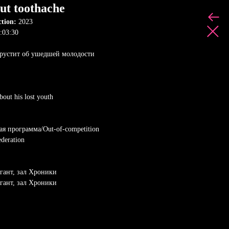
ut toothache
ction:
2023
:03:30
грустит об ушедшей молодости
bout his lost youth
ая программа/Out-of-competition
deration
игант, зал Хроники
игант, зал Хроники