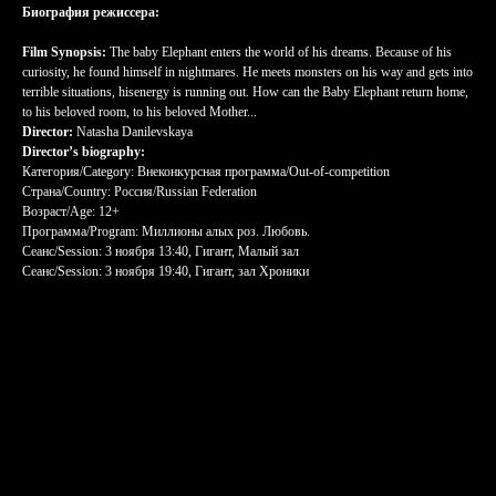
Биография режиссера:
Film Synopsis:
The baby Elephant enters the world of his dreams. Because of his
curiosity, he found himself in nightmares. He meets monsters on his way and gets into
terrible situations, hisenergy is running out. How can the Baby Elephant return home,
to his beloved room, to his beloved Mother...
Director:
Natasha Danilevskaya
Director’s biography:
Категория/Category: Внеконкурсная программа/Out-of-competition
Страна/Country: Россия/Russian Federation
Возраст/Age: 12+
Программа/Program: Миллионы алых роз. Любовь.
Сеанс/Session: 3 ноября 13:40, Гигант, Малый зал
Сеанс/Session: 3 ноября 19:40, Гигант, зал Хроники