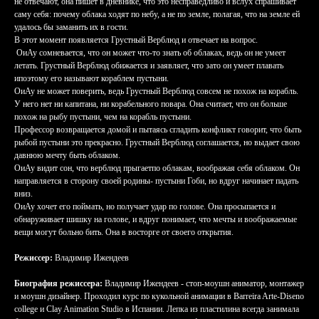
не отвечают, она пишет в дневнике, что это несправедливо и вслух спрашивает
саму себя: почему облака ходят по небу, а не по земле, полагая, что на земле ей
удалось бы заманить их в гости.
В этот момент появляется Грустный Верблюд и отвечает на вопрос.
ОиАу сомневается, что он может что-то знать об облаках, ведь он не умеет
летать. Грустный Верблюд обижается и заявляет, что зато он умеет плавать
ипоэтому его называют кораблем пустыни.
ОиАу не может поверить, ведь Грустный Верблюд совсем не похож на корабль.
У него нет ни капитана, ни корабельного повара. Она считает, что он больше
похож на рыбу пустыни, чем на корабль пустыни.
Профессор возвращается домой и пытаясь сгладить конфликт говорит, что быть
рыбой пустыни это прекрасно. Грустный Верблюд соглашается, но выдает свою
давнюю мечту быть облаком.
ОиАу видит сон, что верблюд прыгаетпо облакам, воображая себя облаком. Он
направляется в сторону своей родины- пустыни Гоби, но вдруг начинает падать
вниз.
ОиАу хочет его поймать, но получает удар по голове. Она просыпается и
обнаруживает шишку на голове, и вдруг понимает, что мечты и воображаемые
вещи могут больно бить. Она в восторге от своего открытия.
Режиссер:
Владимир Ижендеев
Биография режиссера:
Владимир Ижендеев - стоп-моушн аниматор, монтажер
и моушн дизайнер. Проходил курс по кукольной анимации в Barreira Arte-Diseno
college и Clay Animation Studio в Испании. Лепка из пластилина всегда занимала