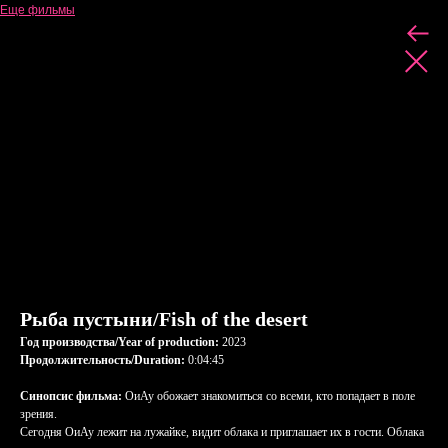
Еще фильмы
Рыба пустыни/Fish of the desert
Год производства/Year of production:
2023
Продолжительность/Duration:
0:04:45
Синопсис фильма:
ОиАу обожает знакомиться со всеми, кто попадает в поле
зрения.
Сегодня ОиАу лежит на лужайке, видит облака и приглашает их в гости. Облака