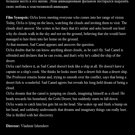
большое место в его жизни. Этим анимационным фильмом постарался выразить
свою любовь к пластилиновой анимации.
Film Synopsis:
OiAu loves meeting everyone who comes into her range of vision.
Today, OiAu is lying on the lawn, watching the clouds and inviting them to visit. The
clouds don't answer. She writes in her diary that it's unfair and asks herself out loud:
why do clouds walk in the sky and not on the ground, believing that she would have
managed to lure them into her home on the ground.
At that moment, Sad Camel appears and answers the question.
OiAu doubts that he can know anything about clouds, as he can't fly. Sad Camel is
offended and declares that he can swim, and that's why he's called the ship of the
desert.
OiAu can't believe it, as Sad Camel doesn't look like a ship at all. He doesn't have a
captain or a ship's cook. She thinks he looks more like a desert fish than a desert ship.
The Professor returns home and, trying to smooth over the conflict, says that being a
desert fish is wonderful. Sad Camel agrees but reveals his long-held dream of being a
cloud.
OiAu dreams that the camel is jumping on clouds, imagining himself as a cloud. He
heads towards his homeland, the Gobi Desert, but suddenly starts to fall down.
OiAu wants to catch him but gets hit on the head. She wakes up and finds a bump on
her head, and suddenly understands that dreams and imaginary things can really hurt.
She is thrilled with her discovery.
Director:
Vladimir Izhendeev