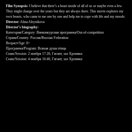
Film Synopsis:
I believe that there’s a beast inside of all of us or maybe even a few.
They might change over the years but they are always there. This movie explores my
own beasts, who came to me one by one and help me to cope with life and my moods.
Director:
Alina Aleynikova
Director’s biography:
Категория/Category: Внеконкурсная программа/Out-of-competition
Страна/Country: Россия/Russian Federation
Возраст/Age: 0+
Программа/Program: Всякая душа птица
Сеанс/Session: 2 ноября 17:20, Гигант, зал Хроники
Сеанс/Session: 4 ноября 16:40, Гигант, зал Хроники