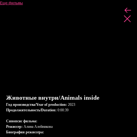
Еще фильмы
Животные внутри/Animals inside
Год производства/Year of production:
2023
Продолжительность/Duration:
0:00:39
Синопсис фильма:
Режиссер:
Алина Алейникова
Биография режиссера: