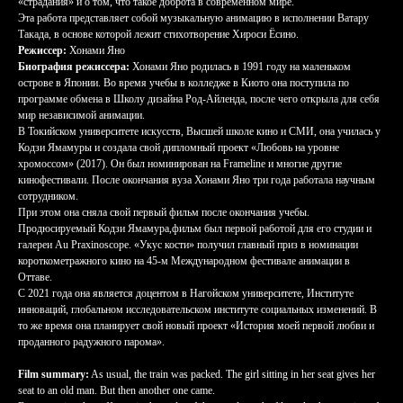
«страдания» и о том, что такое доброта в современном мире.
Эта работа представляет собой музыкальную анимацию в исполнении Ватару
Такада, в основе которой лежит стихотворение Хироси Ёсино.
Режиссер:
Хонами Яно
Биография режиссера:
Хонами Яно родилась в 1991 году на маленьком
острове в Японии. Во время учебы в колледже в Киото она поступила по
программе обмена в Школу дизайна Род-Айленда, после чего открыла для себя
мир независимой анимации.
В Токийском университете искусств, Высшей школе кино и СМИ, она училась у
Кодзи Ямамуры и создала свой дипломный проект «Любовь на уровне
хромоссом» (2017). Он был номинирован на Frameline и многие другие
кинофестивали. После окончания вуза Хонами Яно три года работала научным
сотрудником.
При этом она сняла свой первый фильм после окончания учебы.
Продюсируемый Кодзи Ямамура,фильм был первой работой для его студии и
галереи Au Praxinoscope. «Укус кости» получил главный приз в номинации
короткометражного кино на 45-м Международном фестивале анимации в
Оттаве.
С 2021 года она является доцентом в Нагойском университете, Институте
инноваций, глобальном исследовательском институте социальных изменений. В
то же время она планирует свой новый проект «История моей первой любви и
проданного радужного парома».
Film summary:
As usual, the train was packed. The girl sitting in her seat gives her
seat to an old man. But then another one came.