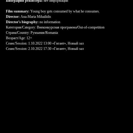
Биография режиссера:
нет информации
Film summary:
Young boy gets consumed by what he consumes.
Director:
Ana-Maria Mihailidis
Director's biography:
no information
Категория/Category: Внеконкурсная программа/Out-of-competition
Страна/Country: Румыния/Romania
Возраст/Age: 12+
Сеанс/Session: 1.10.2022 13:00 «Гигант», Новый зал
Сеанс/Session: 2.10.2022 17:30 «Гигант», Новый зал