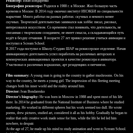
Режиссер:
Иван Бондаренко
Биография режиссера:
Родился в 1988 г. в Москве. Жил большую часть
времени в Москве. В 2014 году окончил институт ИНЭКБИ по специальности
маркетинг. Много работал на разных работах: скучных и немного менее
скучных. Творческой деятельностью занимался как хобби: писал, рисовал,
интересовался искусством. Со временем стал понимать, что деятельность, не
связанная с творческим созиданием, не имеет смысла, а складывающийся путь
ведёт в бездну отчаяния. В возрасте 27 лет принял решение учиться анимации и
поступил в Scream School.
В 2017 года поступил в Школу-Студию ШАР на режиссерское отделение. Начав
анимационную деятельность успел поработать на различных авторских и
коммерческих анимационных проектах в качестве режиссера и аниматора.
Участвовал в различных воркшопах, арт резиденциях и питчингах.
Film summary:
A young man is going to the country to gather mushrooms. On his
way to the country, he meets a young girl. The impression of this fleeting meeting
changes both his inner world and the reality around him.
Director:
Ivan Bondarenko
Director's biography:
He was born in Moscow in 1988 and spent most of his life
there. In 2014 he graduated from the National Institute of Business where he studied
marketing. He worked in different spheres but his work seemed too dull. He wrote
poems, drew pictures, studied art, considered it all as his hobby. Gradually he began to
realize that only creative work made sense for him, while the life he led led him
nowhere, to despair.
At the age of 27, he made up his mind to study animation and went to Scream School.