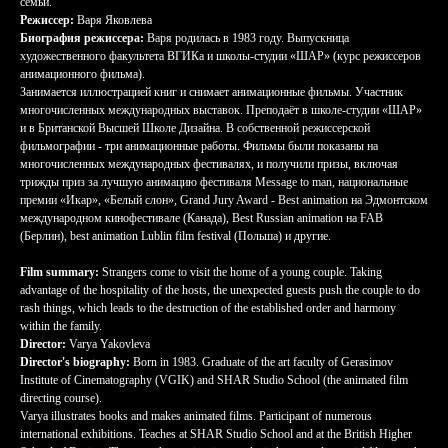
семьи.
Режиссер:
Варя Яковлева
Биография режиссера:
Варя родилась в 1983 году. Выпускница
художественного факультета ВГИКа и школы-студии «ШАР» (курс режиссеров
анимационного фильма).
Занимается иллюстрацией книг и снимает анимационные фильмы. Участник
многочисленных международных выставок. Преподаёт в школе-студии «ШАР»
и в Британской Высшей Школе Дизайна. В собственной режиссерской
фильмографии - три анимационные работы. Фильмы были показаны на
многочисленных международных фестивалях, и получили призы, включая
трижды приз за лучшую анимацию фестиваля Message to man, национальные
премии «Икар», «Белый слон», Grand Jury Award - Best animation на Эдмонтском
международном кинофестивале (Канада), Best Russian animation на FAB
(Берлин), best animation Lublin film festival (Польша) и другие.
Film summary:
Strangers come to visit the home of a young couple. Taking
advantage of the hospitality of the hosts, the unexpected guests push the couple to do
rash things, which leads to the destruction of the established order and harmony
within the family.
Director:
Varya Yakovleva
Director's biography:
Born in 1983. Graduate of the art faculty of Gerasimov
Institute of Cinematography (VGIK) and SHAR Studio School (the animated film
directing course).
Varya illustrates books and makes animated films. Participant of numerous
international exhibitions. Teaches at SHAR Studio School and at the British Higher