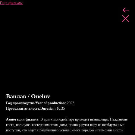
Еще фильмы
Ванлав / Oneluv
Год производства/Year of production:
2022
Продолжительность/Duration:
10:35
Аннотация фильма:
В дом к молодой паре приходят незнакомцы. Нежданные
гости, пользуясь гостеприимством дома, провоцируют пару на необдуманные
поступки, что ведет к разрушению устоявшегося порядка и гармонии внутри