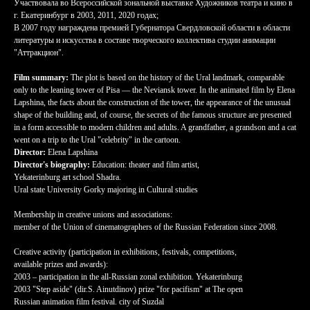
Участвовала во Всероссийской зональной выставке Художников театра и кино в
г. Екатеринбург в 2003, 2011, 2020 годах;
В 2007 году награждена премией Губернатора Свердловской области в области
литературы и искусства в составе творческого коллектива студии анимации
"Аттракцион".
Film summary:
The plot is based on the history of the Ural landmark, comparable
only to the leaning tower of Pisa — the Neviansk tower. In the animated film by Elena
Lapshina, the facts about the construction of the tower, the appearance of the unusual
shape of the building and, of course, the secrets of the famous structure are presented
in a form accessible to modern children and adults. A grandfather, a grandson and a cat
went on a trip to the Ural "celebrity" in the cartoon.
Director:
Elena Lapshina
Director's biography:
Education: theater and film artist,
Yekaterinburg art school Shadra.
Ural state University Gorky majoring in Cultural studies
Membership in creative unions and associations:
member of the Union of cinematographers of the Russian Federation since 2008.
Creative activity (participation in exhibitions, festivals, competitions,
available prizes and awards):
2003 – participation in the all-Russian zonal exhibition. Yekaterinburg
2003 "Step aside" (dir.S. Ainutdinov) prize "for pacifism" at The open
Russian animation film festival. city of Suzdal