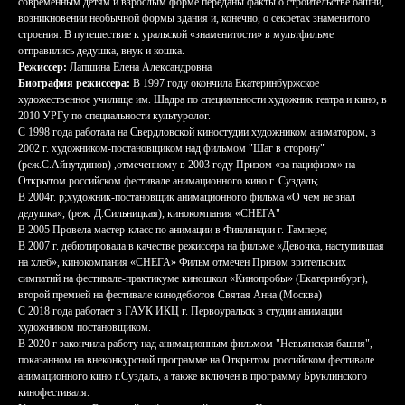
современным детям и взрослым форме переданы факты о строительстве башни,
возникновении необычной формы здания и, конечно, о секретах знаменитого
строения. В путешествие к уральской «знаменитости» в мультфильме
отправились дедушка, внук и кошка.
Режиссер:
Лапшина Елена Александровна
Биография режиссера:
В 1997 году окончила Екатеринбуржское
художественное училище им. Шадра по специальности художник театра и кино, в
2010 УРГу по специальности культуролог.
С 1998 года работала на Свердловской киностудии художником аниматором, в
2002 г. художником-постановщиком над фильмом "Шаг в сторону"
(реж.С.Айнутдинов) ,отмеченному в 2003 году Призом «за пацифизм» на
Открытом российском фестивале анимационного кино г. Суздаль;
В 2004г. p;художник-постановщик анимационного фильма «О чем не знал
дедушка», (реж. Д.Сильницкая), кинокомпания «СНЕГА"
В 2005 Провела мастер-класс по анимации в Финляндии г. Тампере;
В 2007 г. дебютировала в качестве режиссера на фильме «Девочка, наступившая
на хлеб», кинокомпания «СНЕГА» Фильм отмечен Призом зрительских
симпатий на фестивале-практикуме киношкол «Кинопробы» (Екатеринбург),
второй премией на фестивале кинодебютов Святая Анна (Москва)
С 2018 года работает в ГАУК ИКЦ г. Первоуральск в студии анимации
художником постановщиком.
В 2020 г закончила работу над анимационным фильмом "Невьянская башня",
показанном на внеконкурсной программе на Открытом российском фестивале
анимационного кино г.Суздаль, а также включен в программу Бруклинского
кинофестиваля.