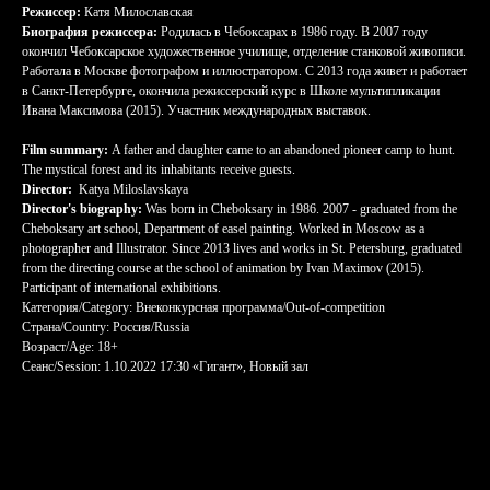
Режиссер:
Катя Милославская
Биография режиссера:
Родилась в Чебоксарах в 1986 году. В 2007 году
окончил Чебоксарское художественное училище, отделение станковой живописи.
Работала в Москве фотографом и иллюстратором. С 2013 года живет и работает
в Санкт-Петербурге, окончила режиссерский курс в Школе мультипликации
Ивана Максимова (2015). Участник международных выставок.
Film summary:
A father and daughter came to an abandoned pioneer camp to hunt.
The mystical forest and its inhabitants receive guests.
Director:
Katya Miloslavskaya
Director's biography:
Was born in Cheboksary in 1986. 2007 - graduated from the
Cheboksary art school, Department of easel painting. Worked in Moscow as a
photographer and Illustrator. Since 2013 lives and works in St. Petersburg, graduated
from the directing course at the school of animation by Ivan Maximov (2015).
Participant of international exhibitions.
Категория/Category: Внеконкурсная программа/Out-of-competition
Страна/Country: Россия/Russia
Возраст/Age: 18+
Сеанс/Session: 1.10.2022 17:30 «Гигант», Новый зал