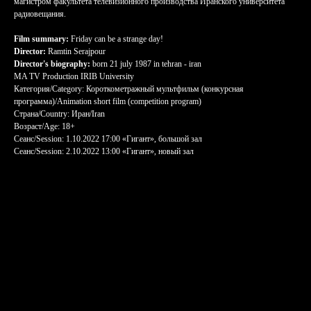
магистром факультета телевизионного производства Иранского университета
радиовещания.
Film summary:
Friday can be a strange day!
Director:
Ramtin Serajpour
Director's biography:
born 21 july 1987 in tehran - iran
MA TV Production IRIB University
Категория/Category: Короткометражный мультфильм (конкурсная
программа)/Animation short film (competition program)
Страна/Country: Иран/Iran
Возраст/Age: 18+
Сеанс/Session: 1.10.2022 17:00 «Гигант», большой зал
Сеанс/Session: 2.10.2022 13:00 «Гигант», новый зал