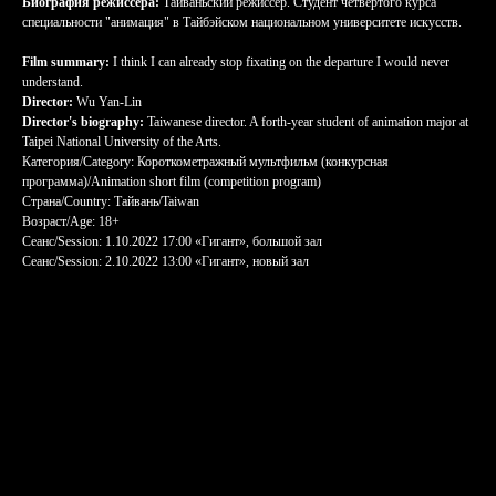
Биография режиссера:
Тайваньский режиссер. Студент четвертого курса
специальности "анимация" в Тайбэйском национальном университете искусств.
Film summary:
I think I can already stop fixating on the departure I would never
understand.
Director:
Wu Yan-Lin
Director's biography:
Taiwanese director. A forth-year student of animation major at
Taipei National University of the Arts.
Категория/Category: Короткометражный мультфильм (конкурсная
программа)/Animation short film (competition program)
Страна/Country: Тайвань/Taiwan
Возраст/Age: 18+
Сеанс/Session: 1.10.2022 17:00 «Гигант», большой зал
Сеанс/Session: 2.10.2022 13:00 «Гигант», новый зал