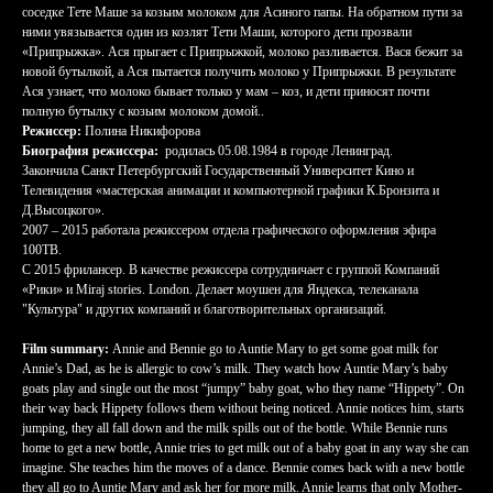
соседке Тете Маше за козьим молоком для Асиного папы. На обратном пути за
ними увязывается один из козлят Тети Маши, которого дети прозвали
«Припрыжка». Ася прыгает с Припрыжкой, молоко разливается. Вася бежит за
новой бутылкой, а Ася пытается получить молоко у Припрыжки. В результате
Ася узнает, что молоко бывает только у мам – коз, и дети приносят почти
полную бутылку с козьим молоком домой..
Режиссер:
Полина Никифорова
Биография режиссера:
родилась 05.08.1984 в городе Ленинград.
Закончила Санкт Петербургский Государственный Университет Кино и
Телевидения «мастерская анимации и компьютерной графики К.Бронзита и
Д.Высоцкого».
2007 – 2015 работала режиссером отдела графического оформления эфира
100ТВ.
C 2015 фрилансер. В качестве режиссера сотрудничает с группой Компаний
«Рики» и Miraj stories. London. Делает моушен для Яндекса, телеканала
"Культура" и других компаний и благотворительных организаций.
Film summary:
Annie and Bennie go to Auntie Mary to get some goat milk for
Annie’s Dad, as he is allergic to cow’s milk. They watch how Auntie Mary’s baby
goats play and single out the most “jumpy” baby goat, who they name “Hippety”. On
their way back Hippety follows them without being noticed. Annie notices him, starts
jumping, they all fall down and the milk spills out of the bottle. While Bennie runs
home to get a new bottle, Annie tries to get milk out of a baby goat in any way she can
imagine. She teaches him the moves of a dance. Bennie comes back with a new bottle
they all go to Auntie Mary and ask her for more milk. Annie learns that only Mother-