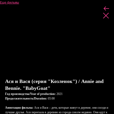
Еще фильмы
Ася и Вася (серия "Козленок") / Annie and
Bennie. "BabyGoat"
Год производства/Year of production:
2021
Продолжительность/Duration:
05:00
Аннотация фильма:
Ася и Вася – дети, которые живут в деревне, они соседи и
лучшие друзья. Ася переехала в деревню из города совсем недавно. Они идут к