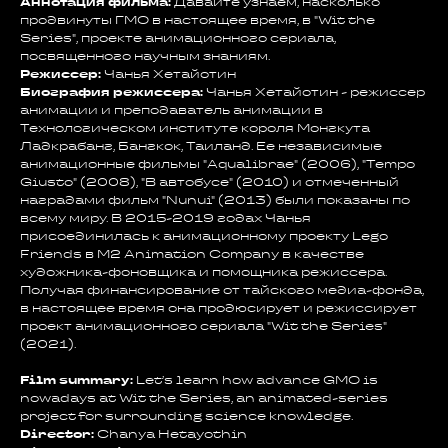
Аннотация фильма:
Давайте узнаем, насколько
продвинуты ГМО в настоящее время, в "Wit the
Series", проекте анимационного сериала,
посвященного научным знаниям.
Режиссер:
Чанья Хетайотин
Биография режиссера:
Чанья Хетайотин - режиссер
анимации и преподаватель анимации в
Технологическом институте короля Монгкута
Ладкрабанг, Бангкок, Таиланд. Ее независимые
анимационные фильмы "Aqualibrae" (2006), "Tempo
Giusto" (2008), "В автобусе" (2010) и отмеченный
наградами фильм "Nunui" (2013) были показаны по
всему миру. В 2015-2019 годах Чанья
присоединилась к анимационному проекту Lego
Friends в M2 Animation Company в качестве
художника-фоновщика и помощника режиссера.
Получая финансирование от тайского медиа-фонда,
в настоящее время она продюсирует и режиссирует
проект анимационного сериала "Wit the Series"
(2021).
Film summary:
Let’s learn how advance GMO is
nowadays at Wit the Series, an animated-series
project for surrounding science knowledge.
Director:
Chanya Hetayothin