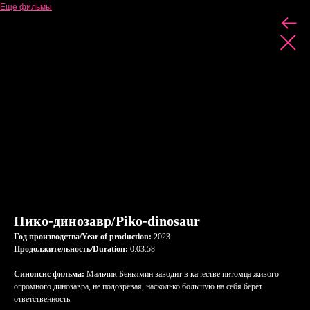
Еще фильмы
Пико-динозавр/Piko-dinosaur
Год производства/Year of production:
2023
Продолжительность/Duration:
0:03:58
Синопсис фильма:
Мальчик Беньямин заводит в качестве питомца живого
огромного динозавра, не подозревая, насколько большую на себя берёт
ответственность.