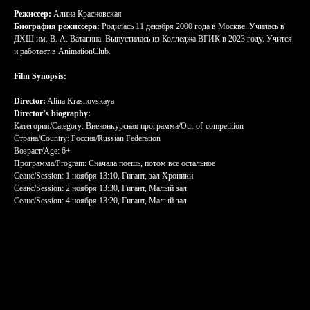
Режиссер:
Алина Красновская
Биография режиссера:
Родилась 11 декабря 2000 года в Москве. Училась в
ДХШ им. В. А. Ватагина. Выпустилась из Колледжа ВГИК в 2023 году. Учится
и работает в AnimationClub.
Film Synopsis:
Director:
Alina Krasnovskaya
Director’s biography:
Категория/Category: Внеконкурсная программа/Out-of-competition
Страна/Country: Россия/Russian Federation
Возраст/Age: 6+
Программа/Program: Сначала поешь, потом всё остальное
Сеанс/Session: 1 ноября 13:10, Гигант, зал Хроники
Сеанс/Session: 2 ноября 13:30, Гигант, Малый зал
Сеанс/Session: 4 ноября 13:20, Гигант, Малый зал