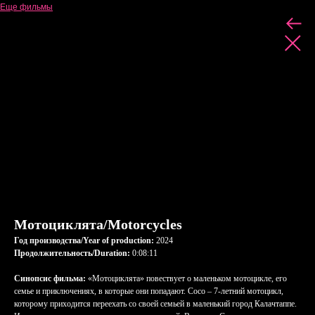
Еще фильмы
Мотоциклята/Motorсycles
Год производства/Year of production:
2024
Продолжительность/Duration:
0:08:11
Синопсис фильма:
«Мотоциклята» повествует о маленьком мотоцикле, его
семье и приключениях, в которые они попадают. Сосо – 7-летний мотоцикл,
которому приходится переехать со своей семьей в маленький город Калачтаппе.