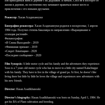
Им приходиться жить в деревне с их дедушкой. В начале, Сосо не в восторге от
жизни в деревне, но постепенно ему начинают нравиться новое место и
приключения с его новыми друзьями.
Режиссер:
Хасан Асадиханоуки
Биография режиссера:
Хасан Асадиханоуки родился в воскресенье, 1 апреля
1984 года. Получил степень бакалавра по направлению «Выращивание и
селекция растений».
Фильмография:
«И Снова Выходной» - 2019
«Финишная прямая» - 2019
«Секрет Левитации» - 2020
«Последнее сообщение» - 2020
Film Synopsis:
A little motor cycle and his family and the adventures they experience.
Soso is a 7 years old motor cycle who has to move to a little city named Kalachtappe
with his family. They have to live in the village of grand pa. At first, he doesn’t like
living there but little by little he loves the village and experiences new adventures with
his new friends.
Director:
Hasan Asadikhanouki
Director’s biography:
Hasan Asadikhanouki was born on Sunday, April 1, 1984. He
got his BA of Plant cultivation and breeding.