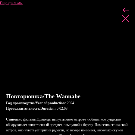
Еще фильмы
Повторюшка/The Wannabe
Год производства/Year of production:
2024
Продолжительность/Duration:
0:02:08
Синопсис фильма:
Однажды на пустынном острове любопытное существо
обнаруживает таинственный предмет, плывущий к берегу. Поместив его на свой
остров, оно чувствует прилив радости, но вскоре понимает, насколько скучен