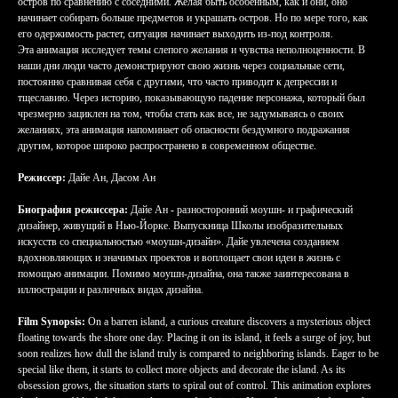
остров по сравнению с соседними. Желая быть особенным, как и они, оно
начинает собирать больше предметов и украшать остров. Но по мере того, как
его одержимость растет, ситуация начинает выходить из-под контроля.
Эта анимация исследует темы слепого желания и чувства неполноценности. В
наши дни люди часто демонстрируют свою жизнь через социальные сети,
постоянно сравнивая себя с другими, что часто приводит к депрессии и
тщеславию. Через историю, показывающую падение персонажа, который был
чрезмерно зациклен на том, чтобы стать как все, не задумываясь о своих
желаниях, эта анимация напоминает об опасности бездумного подражания
другим, которое широко распространено в современном обществе.
Режиссер:
Дайе Ан, Дасом Ан
Биография режиссера:
Дайе Ан - разносторонний моушн- и графический
дизайнер, живущий в Нью-Йорке. Выпускница Школы изобразительных
искусств со специальностью «моушн-дизайн». Дайе увлечена созданием
вдохновляющих и значимых проектов и воплощает свои идеи в жизнь с
помощью анимации. Помимо моушн-дизайна, она также заинтересована в
иллюстрации и различных видах дизайна.
Film Synopsis:
On a barren island, a curious creature discovers a mysterious object
floating towards the shore one day. Placing it on its island, it feels a surge of joy, but
soon realizes how dull the island truly is compared to neighboring islands. Eager to be
special like them, it starts to collect more objects and decorate the island. As its
obsession grows, the situation starts to spiral out of control. This animation explores