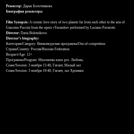
Режиссер:
Дарья Болотникова
Биография режиссера:
Film Synopsis:
A cosmic love story of two planets far from each other to the aria of
Giacomo Puccini from the opera «Turandot» performed by Luciano Pavarotti.
Director:
Daria Bolotnikova
Director’s biography:
Категория/Category: Внеконкурсная программа/Out-of-competition
Страна/Country: Россия/Russian Federation
Возраст/Age: 12+
Программа/Program: Миллионы алых роз. Любовь.
Сеанс/Session: 3 ноября 13:40, Гигант, Малый зал
Сеанс/Session: 3 ноября 19:40, Гигант, зал Хроники