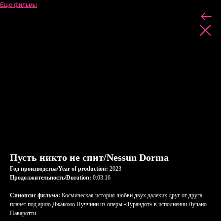
Еще фильмы
Пусть никто не спит/Nessun Dorma
Год производства/Year of production:
2023
Продолжительность/Duration:
0:03:16
Синопсис фильма:
Космическая история любви двух далеких друг от друга
планет под арию Джакомо Пуччини из оперы «Турандот» в исполнении Лучано
Паваротти.