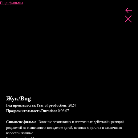
Еще фильмы
Жук/Bug
Год производства/Year of production:
2024
Продолжительность/Duration:
0:06:07
Синопсис фильма:
Влияние позитивных и негативных действий и реакций
родителей на мышление и поведение детей, начиная с детства и заканчивая
взрослой жизнью.