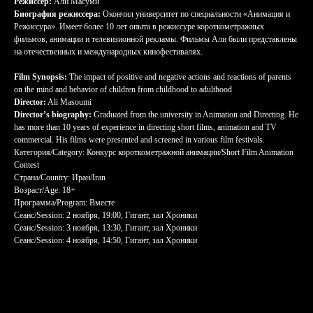
Режиссер:
Али Масуми
Биография режиссера:
Окончил университет по специальности «Анимация и
Режиссура». Имеет более 10 лет опыта в режиссуре короткометражных
фильмов, анимации и телевизионной рекламы. Фильмы Али были представлены
на отечественных и международных кинофестивалях.
Film Synopsis:
The impact of positive and negative actions and reactions of parents
on the mind and behavior of children from childhood to adulthood
Director:
Ali Masoumi
Director’s biography:
Graduated from the university in Animation and Directing. He
has more than 10 years of experience in directing short films, animation and TV
commercial. His films were presented and screened in various film festivals.
Категория/Category: Конкурс короткометражной анимации/Short Film Animation
Contest
Страна/Country: Иран/Iran
Возраст/Age: 18+
Программа/Program: Вместе
Сеанс/Session: 2 ноября, 19:00, Гигант, зал Хроники
Сеанс/Session: 3 ноября, 13:30, Гигант, зал Хроники
Сеанс/Session: 4 ноября, 14:50, Гигант, зал Хроники