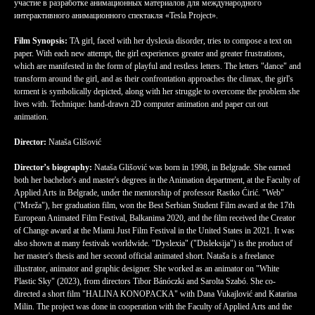
участие в разработке анимационных материалов для международного
интерактивного анимационного спектакля «Tesla Project».
Film Synopsis:
TA girl, faced with her dyslexia disorder, tries to compose a text on
paper. With each new attempt, the girl experiences greater and greater frustrations,
which are manifested in the form of playful and restless letters. The letters "dance" and
transform around the girl, and as their confrontation approaches the climax, the girl's
torment is symbolically depicted, along with her struggle to overcome the problem she
lives with. Technique: hand-drawn 2D computer animation and paper cut out
animation.
Director:
Nataša Glišović
Director’s biography:
Nataša Glišović was born in 1998, in Belgrade. She earned
both her bachelor's and master's degrees in the Animation department, at the Faculty of
Applied Arts in Belgrade, under the mentorship of professor Rastko Ćirić. "Web"
("Mreža"), her graduation film, won the Best Serbian Student Film award at the 17th
European Animated Film Festival, Balkanima 2020, and the film received the Creator
of Change award at the Miami Just Film Festival in the United States in 2021. It was
also shown at many festivals worldwide. "Dyslexia" ("Disleksija") is the product of
her master's thesis and her second official animated short. Nataša is a freelance
illustrator, animator and graphic designer. She worked as an animator on "White
Plastic Sky" (2023), from directors Tibor Bánóczki and Sarolta Szabó. She co-
directed a short film "HALINA KONOPACKA" with Dana Vukajlović and Katarina
Milin. The project was done in cooperation with the Faculty of Applied Arts and the