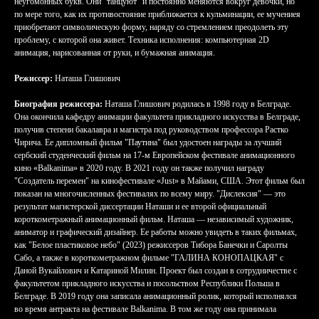
неугомонных букв. Они "танцуют" и постоянно меняются вокруг девочки, но
по мере того, как их противостояние приближается к кульминации, ее мучениея
приобретают символическую форму, наряду со стремлением преодолеть эту
проблему, с которой она живет. Техника исполнения: компьютерная 2D
анимация, нарисованная от руки, и бумажная анимация.
Режиссер:
Наташа Глишович
Биография режиссера:
Наташа Глишович родилась в 1998 году в Белграде.
Она окончила кафедру анимации факультета прикладного искусства в Белграде,
получив степени бакалавра и магистра под руководством профессора Растко
Чирича. Ее дипломный фильм "Паутина" был удостоен награды за лучший
сербский студенческий фильм на 17-м Европейском фестивале анимационного
кино «Balkanima» в 2020 году. В 2021 году он также получил награду
"Создатель перемен" на кинофестивале «Just» в Майами, США. Этот фильм был
показан на многочисленных фестивалях по всему миру. "Дислексия" — это
результат магистерской диссертации Наташи и ее второй официальный
короткометражный анимационный фильм. Наташа — независимый художник,
аниматор и графический дизайнер. Ее работы можно увидеть в таких фильмах,
как "Белое пластиковое небо" (2023) режиссеров Тибора Банечки и Саролты
Сабо, а также в короткометражном фильме "ГАЛИНА КОНОПАЦКАЯ" с
Даной Вукайлович и Катариной Милин. Проект был создан в сотрудничестве с
факультетом прикладного искусства и посольством Республики Польша в
Белграде. В 2019 году она записала анимационный ролик, который исполнялся
во время антракта на фестивале Balkanima. В том же году она принимала