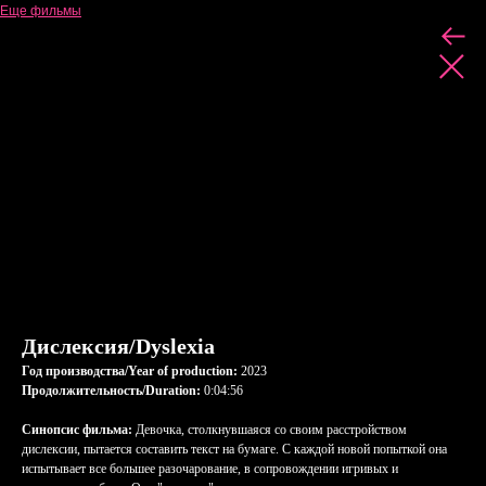
Еще фильмы
Дислексия/Dyslexia
Год производства/Year of production:
2023
Продолжительность/Duration:
0:04:56
Синопсис фильма:
Девочка, столкнувшаяся со своим расстройством
дислексии, пытается составить текст на бумаге. С каждой новой попыткой она
испытывает все большее разочарование, в сопровождении игривых и