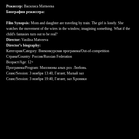
Режиссер:
Василиса Матвеева
Биография режиссера:
Film Synopsis:
Mom and daughter are traveling by train. The girl is lonely. She
watches the movement of the wires in the window, imagining something. What if the
child's fantasies turn out to be real?
Director:
Vasilisa Matveeva
Director’s biography:
Категория/Category: Внеконкурсная программа/Out-of-competition
Страна/Country: Россия/Russian Federation
Возраст/Age: 12+
Программа/Program: Миллионы алых роз. Любовь.
Сеанс/Session: 3 ноября 13:40, Гигант, Малый зал
Сеанс/Session: 3 ноября 19:40, Гигант, зал Хроники