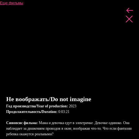
Еще фильмы
Не воображать/Do not imagine
Год производства/Year of production:
2023
Продолжительность/Duration:
0:03:21
Синопсис фильма:
Мама и девочка едут в электричке. Девочке одиноко. Она
наблюдает за движением проводов в окне, воображая что-то. Что если фантазии
ребенка окажутся реальными?