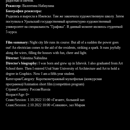
радостью и светом.
Режиссер:
Валентина Набиулина
Биография режиссера:
Родилась и выросла в Ижевске. Там же закончила художественную школу. Затем
поступила в Уральский государственный архитектурно-художественный
университет на специальность "Графика". В данный момент являюсь студенткой
5 курса.
Film summary:
Night city life runs its course. But all of a sudden the power goes
out! An electrician comes to the aid of the residents, striking a spark. It runs joyfully
along the wires, filling the houses with fun, cheer and light.
Director:
Valentina Nabiulina
Director's biography:
I was born and grew up in Izhevsk. I also graduated from Art
School there. Then I entered Ural State University of Architecture and Art to hold a
degree in Graphics. Now I am a fifth-year student.
Категория/Category: Короткометражный мультфильм (конкурсная
программа)/Animation short film (competition program)
Страна/Country: Россия/Russia
Возраст/Age: 0+
Сеанс/Session: 1.10.2022 11:00 «Гигант», большой зал
Сеанс/Session: 2.10.2022 10:00 «Совкино», зал Мираж