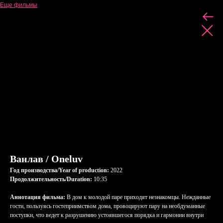
Еще фильмы
Ванлав / Oneluv
Год производства/Year of production:
2022
Продолжительность/Duration:
10:35
Аннотация фильма:
В дом к молодой паре приходят незнакомцы. Нежданные
гости, пользуясь гостеприимством дома, провоцируют пару на необдуманные
поступки, что ведет к разрушению устоявшегося порядка и гармонии внутри