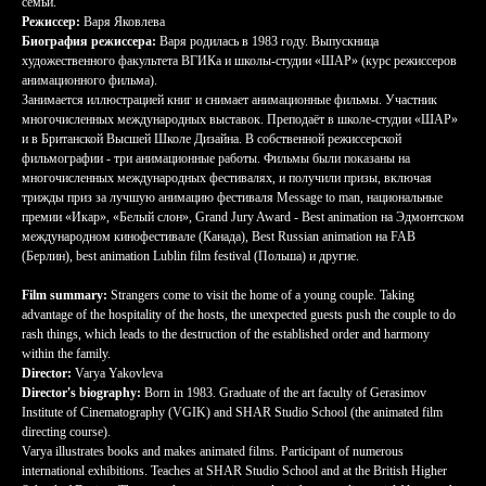
семьи.
Режиссер:
Варя Яковлева
Биография режиссера:
Варя родилась в 1983 году. Выпускница
художественного факультета ВГИКа и школы-студии «ШАР» (курс режиссеров
анимационного фильма).
Занимается иллюстрацией книг и снимает анимационные фильмы. Участник
многочисленных международных выставок. Преподаёт в школе-студии «ШАР»
и в Британской Высшей Школе Дизайна. В собственной режиссерской
фильмографии - три анимационные работы. Фильмы были показаны на
многочисленных международных фестивалях, и получили призы, включая
трижды приз за лучшую анимацию фестиваля Message to man, национальные
премии «Икар», «Белый слон», Grand Jury Award - Best animation на Эдмонтском
международном кинофестивале (Канада), Best Russian animation на FAB
(Берлин), best animation Lublin film festival (Польша) и другие.
Film summary:
Strangers come to visit the home of a young couple. Taking
advantage of the hospitality of the hosts, the unexpected guests push the couple to do
rash things, which leads to the destruction of the established order and harmony
within the family.
Director:
Varya Yakovleva
Director's biography:
Born in 1983. Graduate of the art faculty of Gerasimov
Institute of Cinematography (VGIK) and SHAR Studio School (the animated film
directing course).
Varya illustrates books and makes animated films. Participant of numerous
international exhibitions. Teaches at SHAR Studio School and at the British Higher