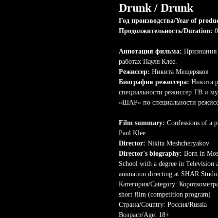
Drunk / Drunk
Год производства/Year of produ
Продолжительность/Duration:
0
Аннотация фильма:
Признания 
работах Пауля Клее.
Режиссер:
Никита Мещеряков
Биография режиссера:
Никита р
специальности режиссер ТВ и му
«ШАР» по специальности режис
Film summary:
Confessions of a p
Paul Klee.
Director:
Nikita Meshcheryakov
Director's biography:
Born in Mos
School with a degree in Television
animation directing at SHAR Studi
Категория/Category: Короткомет
short film (competition program)
Страна/Country: Россия/Russia
Возраст/Age: 18+