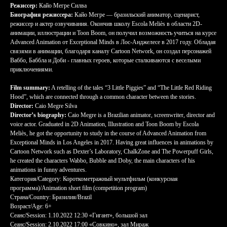
Режиссер:
Кайо Мегре Силва
Биография режиссера:
Кайо Мегре — бразильский аниматор, сценарист,
режиссер и актер озвучивания. Окончив школу Escola Meliès в области 2D-
анимации, иллюстрации и Toon Boom, он получил возможность учиться на курсе
Advanced Animation от Exceptional Minds в Лос-Анджелесе в 2017 году. Обладая
связями в анимации, благодаря каналу Cartoon Network, он создал персонажей
Ваббо, Баббла и Доби - главных героев, которые сталкиваются с веселыми
приключениями.
Film summary:
A retelling of the tales “3 Little Piggies” and “The Little Red Riding
Hood”, which are connected through a common character between the stories.
Director:
Caio Megre Silva
Director’s biography:
Caio Megre is a Brazilian animator, screenwriter, director and
voice actor. Graduated in 2D Animation, Illustration and Toon Boom by Escola
Meliès, he got the opportunity to study in the course of Advanced Animation from
Exceptional Minds in Los Angeles in 2017. Having great influences in animations by
Cartoon Network such as Dexter’s Laboratory, ChalkZone and The Powerpuff Girls,
he created the characters Wabbo, Bubble and Doby, the main characters of his
animations in funny adventures.
Категория/Category: Короткометражный мультфильм (конкурсная
программа)/Animation short film (competition program)
Страна/Country: Бразилия/Brazil
Возраст/Age: 6+
Сеанс/Session: 1.10.2022 12:30 «Гигант», большой зал
Сеанс/Session: 2.10.2022 17:00 «Совкино», зал Мираж