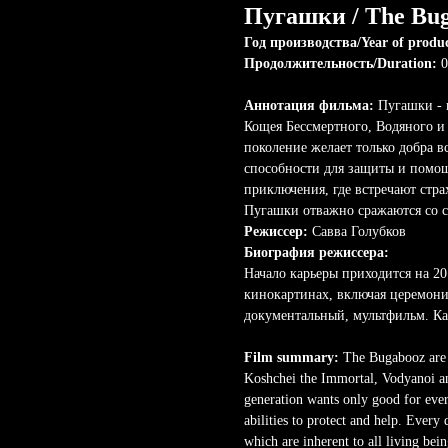
Пугашки / The Bu
Год производства/Year of produ
Продолжительность/Duration:
0
Аннотация фильма:
Пугашки - 
Кощея Бессмертного, Водяного и
поколение желает только добра в
способности для защиты и помо
приключения, где встречают стр
Пугашки отважно сражаются со 
Режиссер:
Савва Голубков
Биография режиссера:
Начало карьеры приходится на 201
кинокартинах, включая церемони
документальный, мультфильм. Ка
Film summary:
The Bugabooz are t
Koshchei the Immortal, Vodyanoi an
generation wants only good for eve
abilities to protect and help. Every
which are inherent to all living bei