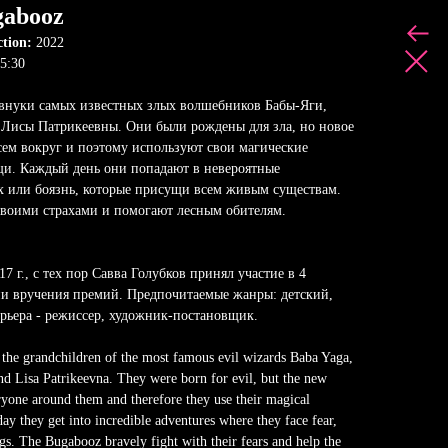
gabooz
ction:
2022
5:30
внуки самых известных злых волшебников Бабы-Яги,
 Лисы Патрикеевны. Они были рождены для зла, но новое
сем вокруг и поэтому используют свои магические
щи. Каждый день они попадают в невероятные
ах или боязнь, которые присущи всем живым существам.
своими страхами и помогают лесным обителям.
7 г., с тех пор Савва Голубков принял участие в 4
и вручения премий. Предпочитаемые жанры: детский,
рьера - режиссер, художник-постановщик.
he grandchildren of the most famous evil wizards Baba Yaga,
d Lisa Patrikeevna. They were born for evil, but the new
ryone around them and therefore they use their magical
 day they get into incredible adventures where they face fear,
ngs. The Bugabooz bravely fight with their fears and help the