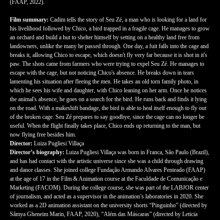
(FAAP, 2022).
Film summary:
Cadim tells the story of Seu Zé, a man who is looking for a land for
his livelihood followed by Chico, a bird trapped in a fragile cage. He manages to grow
an orchard and build a hut to shelter himself by setting on a healthy land free from
landowners, unlike the many he passed through. One day, a fuit falls into the cage and
breaks it, allowing Chico to escape, which doesn't fly very far because it is shot in it's
paw. The shots came from farmers who were trying to expel Seu Zé. He manages to
escape with the cage, but not noticing Chico's absence. He breaks down in tears
lamenting his situation after fleeing the men. He takes an old torn family photo, in
which he sees his wife and daughter, with Chico leaning on her arm. Once he notices
the animal's absence, he goes on a search for the bird. He runs back and finds it lying
on the road. With a makeshift bandage, the bird is able to heal itself enough to fly out
of the broken cage. Seu Zé prepares to say goodbye, since the cage can no longer be
useful. When the flight finally takes place, Chico ends up returning to the man, but
now flying free besides him.
Director:
Luiza Pugliesi Villaça
Director’s biography:
Luiza Pugliesi Villaça was born in Franca, São Paulo (Brazil),
and has had contact with the artistic universe since she was a child through drawing
and dance classes. She joined college Fundação Armando Alvares Penteado (FAAP)
at the age of 17 in the Film & Animation course at the Faculdade de Comunicação e
Marketing (FACOM). During the college course, she was part of the LABJOR center
of journalism, and acted as a supervisor in the animation’s laboratories in 2020. She
worked as a 2D animation assistant on the university shorts “Pinguinho” (directed by
Sâmya Gheneim Marin, FAAP, 2020), “Além das Máscaras” (directed by Leticia