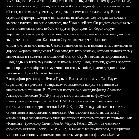
землевладельцев участок плодородной земли, вырастить на нём фруктовый сад
и построить хижину. Однажды в клетку Чико попадает фрукт и ломает ее. Чико
сбегает, но не может улететь далеко, так как ему прострелили лапу. В него
стреляли фермеры, которые пытались изгнать Сеу Зе. Сеу Зе удается сбежать
вместе с клеткой, но он не замечает, что Чико в ней нет. Он рыдает, сокрушаясь о
своем положении после побега от других фермеров. Он берет старую
порванную семейную фотографию, на которой изображены его жена и дочь, на
чью руку присел Чико. Как только Сеу Зе замечает, что Чико нет, он
отправляется на его поиски. Он возвращается назад и находит птицу лежащей на
дороге. Фермер накладывает Чико самодельную повязку, которая позволяет ему
вылечиться и вылететь из сломанной клетки. Сеу Зе готовится попрощаться с
Чико, ведь и клетка ему больше не нужна. Когда Чико, наконец, удается взлететь,
он возвращается обратно к мужчине, но теперь свободно летит рядом с ним.
Режиссер:
Луиза Пульезе Вильяса
Биография режиссера:
Луиза Пульезе Вильяса родилась в Сан-Паулу
(Бразилия), и с детства «вращалась» во вселенной искусства, занимаясь
рисованием и танцами. В 17 лет она поступила в колледж фонда Армандо
Альвареса Пентеадо (FLAP) на курс кино и анимации на факультет
коммуникаций и маркетинга (FACOM). Во время учебы в колледже она
состояла в центре журналистики LABJOR, а в 2020 году работала в качестве
супервизора в лабораториях анимации. Она работала ассистентом по 2D-
анимации при создании таких университетских короткометражных фильмов, как
«Капелька» (режиссер Самья Генейм Марин, FAAP, 2020), «За масками»
(режиссер Летисия Лопес, FAAP, 2022), а также была режиссером, сценаристом,
концепт-художником и аниматором короткометражного фильма «Кадим»