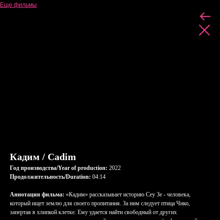
Еще фильмы
Кадим / Cadim
Год производства/Year of production:
2022
Продолжительность/Duration:
04:14
Аннотация фильма:
«Кадим» рассказывает историю Сеу Зе - человека,
который ищет землю для своего пропитания. За ним следует птица Чико,
запертая в хлипкой клетке. Ему удается найти свободный от других