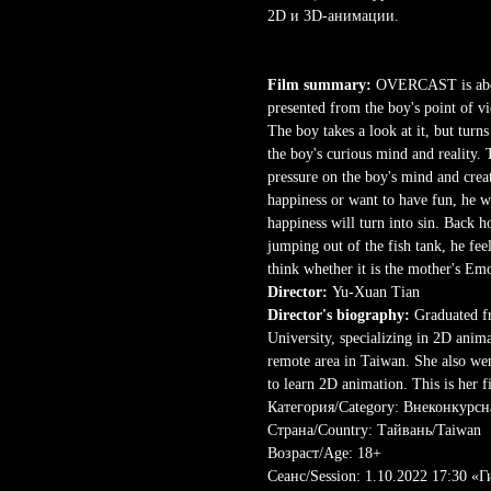
2D и 3D-анимации.
Film summary:
OVERCAST is about
presented from the boy's point of vi
The boy takes a look at it, but turns
the boy's curious mind and reality. 
pressure on the boy's mind and crea
happiness or want to have fun, he wi
happiness will turn into sin. Back h
jumping out of the fish tank, he fee
think whether it is the mother's Emo
Director:
Yu-Xuan Tian
Director's biography:
Graduated f
University, specializing in 2D anim
remote area in Taiwan. She also we
to learn 2D animation. This is her 
Категория/Category: Внеконкурсн
Страна/Country: Тайвань/Taiwan
Возраст/Age: 18+
Сеанс/Session: 1.10.2022 17:30 «