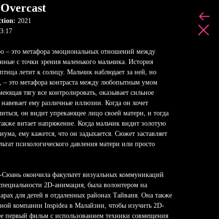
 Overcast
ction:
2021
3:17
о – это метафора эмоциональных отношений между
нные с точки зрения маленького мальчика. История
 птица летит к солнцу. Мальчик наблюдает за ней, но
у, – это метафора контраста между любопытным умом
меющая тягу все контролировать, оказывает сильное
 навевает ему различные иллюзии. Когда он хочет
литься, он видит упрекающее лицо своей матери, и тогда
 также витает напряжение. Когда мальчик видит золотую
ма, ему кажется, что он задыхается. Сюжет заставляет
ультат психологического давления матери или просто
Сюань окончила факультет визуальных коммуникаций
специальности 2D-анимация, была волонтером на
рах для детей в отдаленных районах Тайваня. Она также
ой компании Inspidea в Малайзии, чтобы изучить 2D-
ее первый фильм с использованием техники совмещения