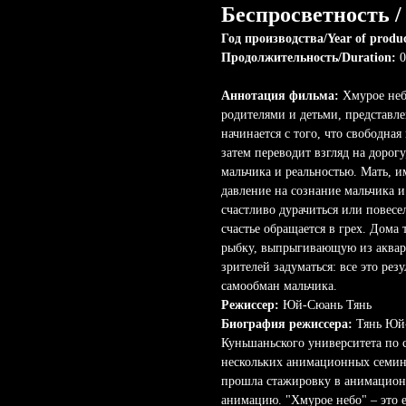
Беспросветность /
Год производства/Year of produ
Продолжительность/Duration:
0
Аннотация фильма:
Хмурое неб
родителями и детьми, представле
начинается с того, что свободная
затем переводит взгляд на дорог
мальчика и реальностью. Мать, и
давление на сознание мальчика и
счастливо дурачиться или повесе
счастье обращается в грех. Дома
рыбку, выпрыгивающую из аквариу
зрителей задуматься: все это рез
самообман мальчика.
Режиссер:
Юй-Сюань Тянь
Биография режиссера:
Тянь Юй-
Куньшаньского университета по 
нескольких анимационных семина
прошла стажировку в анимационн
анимацию. "Хмурое небо" – это 