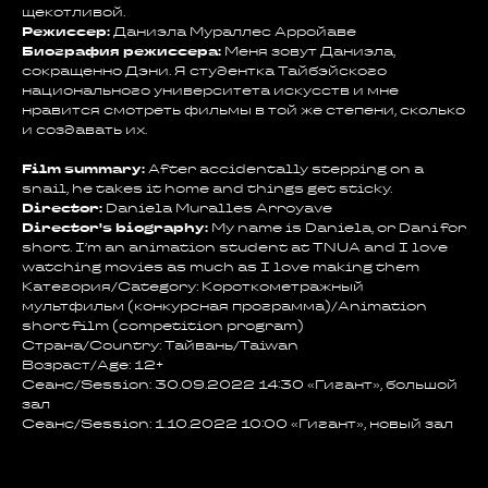
щекотливой.
Режиссер:
Даниэла Мураллес Арройаве
Биография режиссера:
Меня зовут Даниэла,
сокращенно Дэни. Я студентка Тайбэйского
национального университета искусств и мне
нравится смотреть фильмы в той же степени, сколько
и создавать их.
Film summary:
After accidentally stepping on a
snail, he takes it home and things get sticky.
Director:
Daniela Muralles Arroyave
Director's biography:
My name is Daniela, or Dani for
short. I’m an animation student at TNUA and I love
watching movies as much as I love making them
Категория/Category: Короткометражный
мультфильм (конкурсная программа)/Animation
short film (competition program)
Страна/Country: Тайвань/Taiwan
Возраст/Age: 12+
Сеанс/Session: 30.09.2022 14:30 «Гигант», большой
зал
Сеанс/Session: 1.10.2022 10:00 «Гигант», новый зал