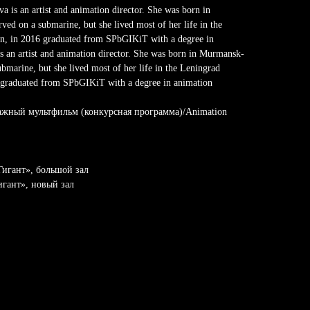
a is an artist and animation director. She was born in
ed on a submarine, but she lived most of her life in the
gn, in 2016 graduated from SPbGIKiT with a degree in
is an artist and animation director. She was born in Murmansk-
ubmarine, but she lived most of her life in the Leningrad
6 graduated from SPbGIKiT with a degree in animation
ражный мультфильм (конкурсная программа)/Animation
«Гигант», большой зал
Гигант», новый зал