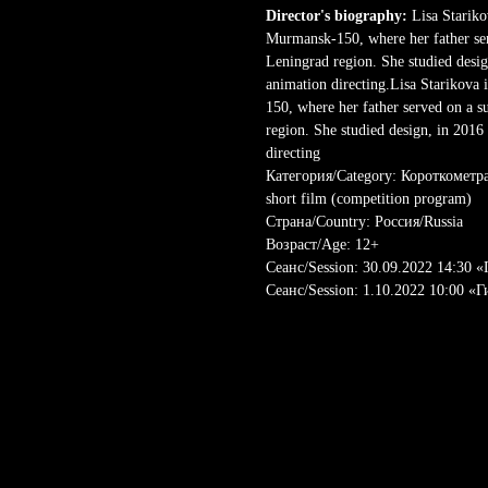
Director's biography:
Lisa Starikov
Murmansk-150, where her father serv
Leningrad region. She studied desi
animation directing.Lisa Starikova 
150, where her father served on a s
region. She studied design, in 201
directing
Категория/Category: Короткомет
short film (competition program)
Страна/Country: Россия/Russia
Возраст/Age: 12+
Сеанс/Session: 30.09.2022 14:30 
Сеанс/Session: 1.10.2022 10:00 «