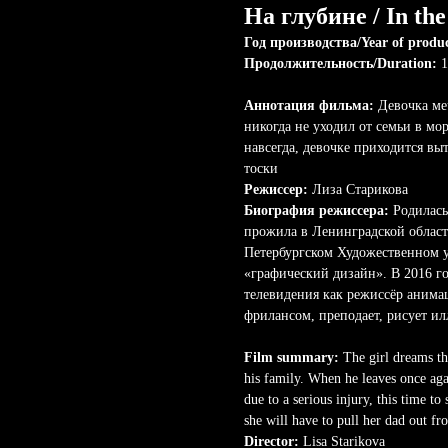
На глубине / In the
Год производства/Year of produ
Продолжительность/Duration:
1
Аннотация фильма:
Девочка ме
никогда не уходил от семьи в мор
навсегда, девочке приходится вы
тоски
Режиссер:
Лиза Старикова
Биография режиссера:
Родилась
прожила в Ленинградской област
Петербургском Художественном у
«графический дизайн». В 2016 г
телевидения как режиссёр анима
фрилансом, преподает, рисует и
Film summary:
The girl dreams tha
his family. When he leaves once aga
due to a serious injury, this time to
she will have to pull her dad out fr
Director:
Lisa Starikova