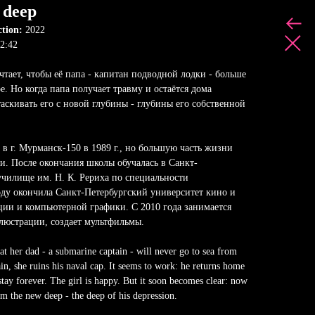
 deep
ction:
2022
2:42
чтает, чтобы её папа - капитан подводной лодки - больше
е. Но когда папа получает травму и остаётся дома
таскивать его с новой глубины - глубины его собственной
 в г. Мурманск-150 в 1989 г., но большую часть жизни
и. После окончания школы обучалась в Санкт-
чилище им. Н. К. Рериха по специальности
оду окончила Санкт-Петербургский университет кино и
ции и компьютерной графики. С 2010 года занимается
ллюстрации, создает мультфильмы.
t her dad - a submarine captain - will never go to sea from
in, she ruins his naval cap. It seems to work: he returns home
 stay forever. The girl is happy. But it soon becomes clear: now
om the new deep - the deep of his depression.