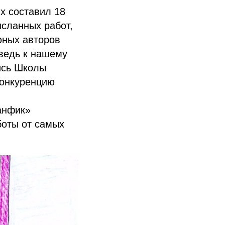
х составил 18
сланных работ,
юных авторов
 ведь к нашему
ись Школы
конкуренцию
анфик»
боты от самых