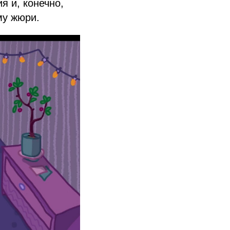
я и, конечно,
му жюри.