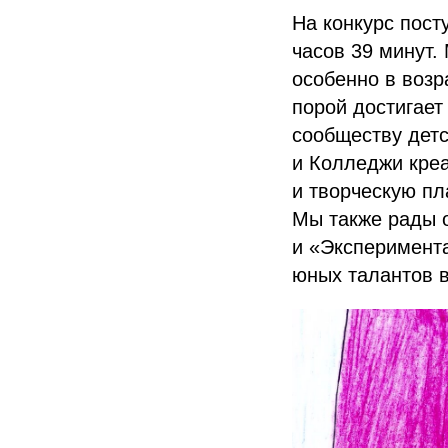
На конкурс пост
часов 39 минут
особенно в возр
порой достигает
сообществу дет
и Колледжи креа
и творческую пл
Мы также рады о
и «Эксперимента
юных талантов в