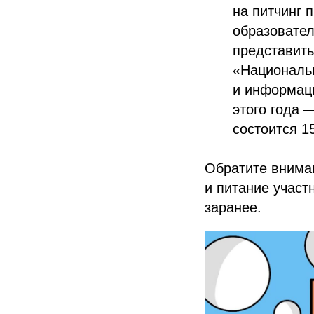
на питчинг 
образовател
представит
«Национальн
и информаци
этого года 
состоится 1
Обратите вниман
и питание участ
заранее.