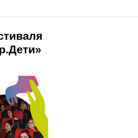
естиваля
р.Дети»