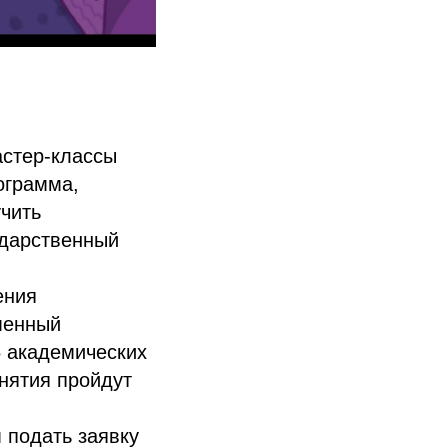
астер-классы
ограмма,
учить
ударственный
ения
менный
6 академических
анятия пройдут
 подать заявку