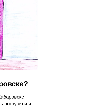
аровске?
Хабаровске
ь погрузиться