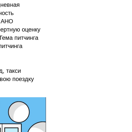
дневная
ность
и АНО
пертную оценку
Тема питчинга
питчинга
, такси
свою поездку